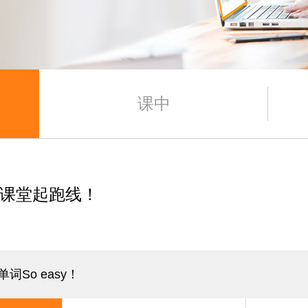
课中
在课堂起跑线！
So easy！