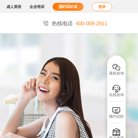
成人英语
企业培训
预约试听课
登录

热线电话
400-009-2911

课程咨询

在线咨询

预约试听
