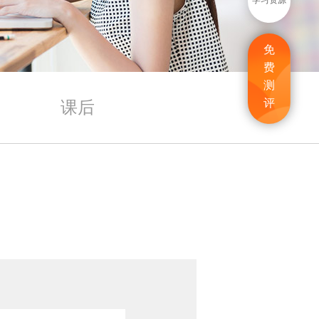
学习资源
免
费
测
评
课后
1分钟熟悉常用句型、语法，流利