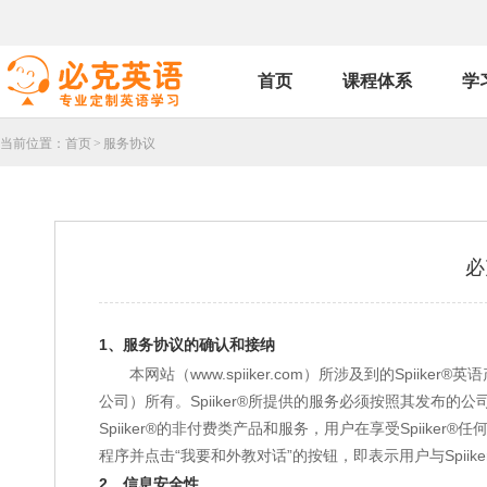
首页
课程体系
学
当前位置：
首页
>
服务协议
必
1、服务协议的确认和接纳
本网站（
www.spiiker.com
）所涉及到的Spiiker®
公司）所有。Spiiker®所提供的服务必须按照其发布
Spiiker®的非付费类产品和服务，用户在享受Spiik
程序并点击“我要和外教对话”的按钮，即表示用户与Spii
2、信息安全性