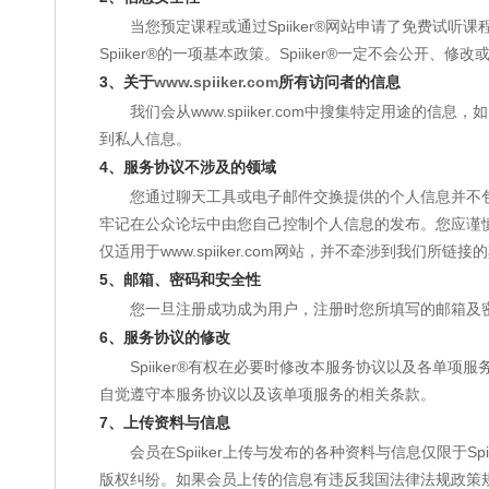
当您预定课程或通过Spiiker®网站申请了免费试
Spiiker®的一项基本政策。Spiiker®一定不会公开、
3、关于
www.spiiker.com
所有访问者的信息
我们会从
www.spiiker.com
中搜集特定用途的信息，如
到私人信息。
4、服务协议不涉及的领域
您通过聊天工具或电子邮件交换提供的个人信息并不
牢记在公众论坛中由您自己控制个人信息的发布。您应谨
仅适用于
www.spiiker.com
网站，并不牵涉到我们所链接的
5、邮箱、密码和安全性
您一旦注册成功成为用户，注册时您所填写的邮箱及
6、服务协议的修改
Spiiker®有权在必要时修改本服务协议以及各单
自觉遵守本服务协议以及该单项服务的相关条款。
7、上传资料与信息
会员在Spiiker上传与发布的各种资料与信息仅限于Sp
版权纠纷。如果会员上传的信息有违反我国法律法规政策规定