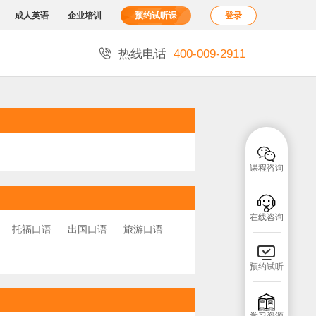
成人英语
企业培训
预约试听课
登录

热线电话
400-009-2911

课程咨询

在线咨询
托福口语
出国口语
旅游口语

预约试听
