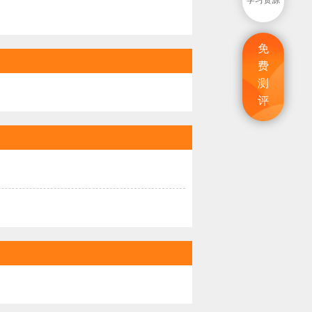
学习资源
免
费
测
评