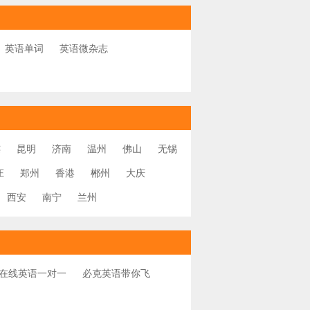
英语单词
英语微杂志
连
昆明
济南
温州
佛山
无锡
庄
郑州
香港
郴州
大庆
西安
南宁
兰州
在线英语一对一
必克英语带你飞