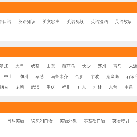
语口语
英语知识
英文歌曲
英语视频
英语漫画
英语故事
浙江
天津
成都
山东
葫芦岛
长沙
苏州
青岛
大
中山
湖州
孝感
乌鲁木齐
合肥
宁波
秦皇岛
石家
烟台
东莞
武汉
重庆
福州
广东
桂林
东营
南昌
日常英语
说流利口语
英语外教
零基础口语
英语培训