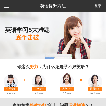

英语提升方法
登录
英语学习5大难题
逐个击破
你这么
努力
，为什么还是学不好英语？
+
+
=
小学6年
中学6年
大学4年
吞吞吐吐
6 Years
6 Years
4 Years
16 Years
参加在线
外教1对1
培训，问题
还没解决
？！