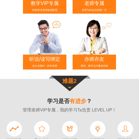
教学VIP专属
老师专属
外教/双语老师贴身配置
享受Ta约定你的每一天
听说/读写绑定
亦师亦友
免主动预约，科学排课
课程、教学法均量身定制
难题2
学习是否
有进步
？
管理老师VIP专属，我的学习Ta负责 LEVEL UP！




