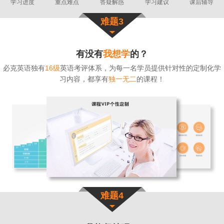
学习进度
重点难点
答疑解惑
学习建议
课后辅导
难题3
有没有
我想学
的？
必克英语独有
16级
英语考评体系，为每一名学员提供针对性的定制化学
习内容，都享有
独一无二
的课程！
难题4