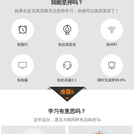
我能
坚持
吗？
如果在必克英语都无法坚持学习，你就可以放弃英语了！



免预约
免自我督促
免WIFI



免电脑
轻松高频1:1
课时完成率99.8%
难题5
学习
有意思
吗？
边学边玩，遇见与我同样有品味的Ta